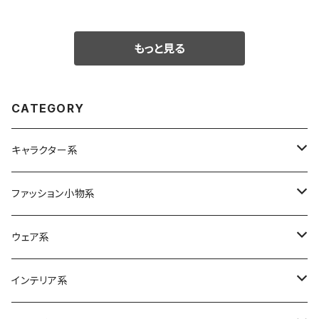
もっと見る
CATEGORY
キャラクター系
Betty Boop
ファッション小物系
ムーミン
バッグ
ウェア系
エコバッグ
スヌーピー
リュック
ボトムス
インテリア系
各種バッグ