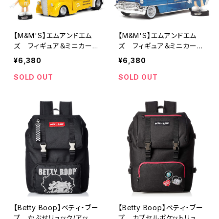
【M&M'S】エムアンドエム
【M&M'S】エムアンドエム
ズ フィギュア＆ミニカー
ズ フィギュア＆ミニカー
1:24 1947 FORD COE FL
1:24 1956 CADILLAC ELD
¥6,380
¥6,380
ATBED w/YELLOW FIGU
ORADO w/BLUE FIGURE
RE
SOLD OUT
SOLD OUT
【Betty Boop】ベティ・ブー
【Betty Boop】ベティ・ブー
プ かぶせリュック/アップ
プ カプセルポケットリュッ