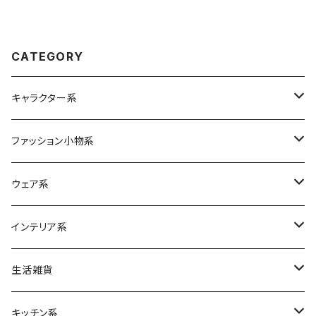
CATEGORY
キャラクター系
Betty Boop
ファッション小物系
ムーミン
バッグ
ウェア系
エコバッグ
スヌーピー
リュック
ボトムス
インテリア系
各種バッグ
M&Ms
ポーチ
クッション
生活雑貨
ベベダヤン
財布
ティッシュケース
日用品
キッチン系