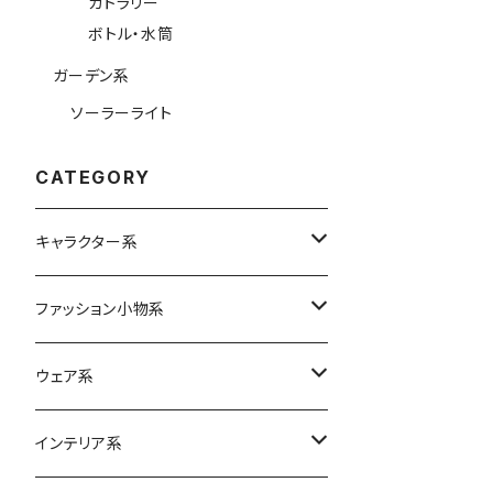
カトラリー
ボトル・水筒
ガーデン系
ソーラーライト
CATEGORY
キャラクター系
Betty Boop
ファッション小物系
ムーミン
バッグ
ウェア系
エコバッグ
スヌーピー
リュック
ボトムス
インテリア系