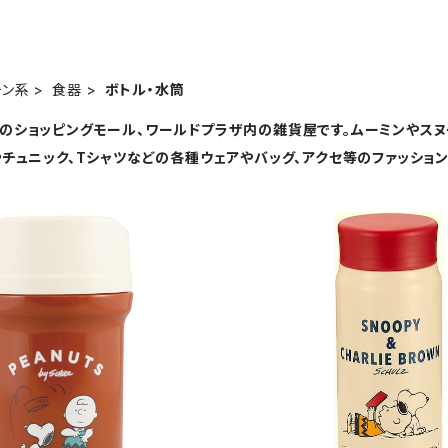
チン系
食器
ボトル・水筒
のショッピングモール、ワールドプラザ内の雑貨屋です。ムーミンやスヌ
やチュニック、Tシャツなどの各種ウェアやバッグ、アクセ等のファッシ
SOLD OUT
SOLD OUT
S】スヌーピー カフェマグボトル
【PEANUTS】スヌーピー ス
（レッド/PE-2800）
（レッド/SLD-290
¥3,080
¥3,190