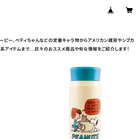
ーピー、ベティちゃんなどの定番キャラ物からアメリカン雑貨やシブカ
ョン系アイテムまで…日々のおススメ商品や旬な情報をご紹介します！
SOLD OUT
テンレスボトル
【PEANUTS】スヌーピー ステンレスボトル
0）
（ブルー/PD-2901）
¥3,190