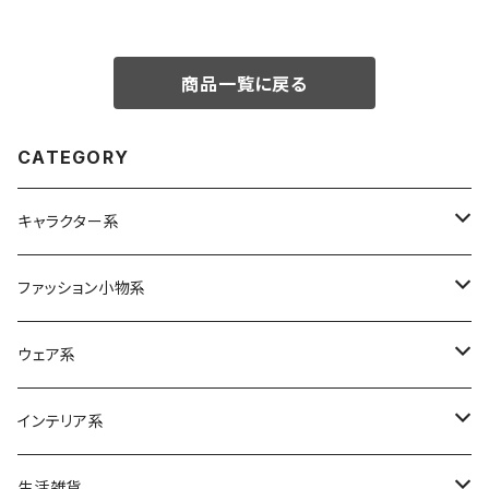
商品一覧に戻る
CATEGORY
キャラクター系
Betty Boop
ファッション小物系
ムーミン
バッグ
ウェア系
エコバッグ
スヌーピー
リュック
ボトムス
インテリア系
各種バッグ
M&Ms
ポーチ
クッション
生活雑貨