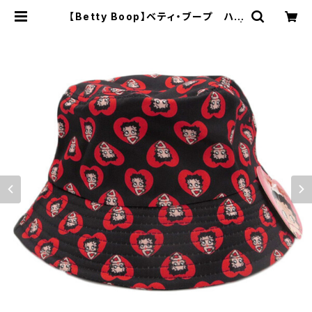
【Betty Boop】ベティ・ブープ ハッ
ト（レッドハート/HT-HZ401-RD） |
インテリア雑貨moonvalley