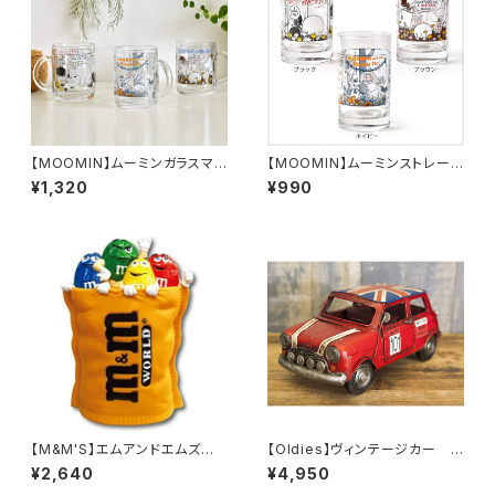
【MOOMIN】ムーミンガラスマグ
【MOOMIN】ムーミンストレート
（コミックス）
タンブラー（コミックス）
¥1,320
¥990
【M&M'S】エムアンドエムズ ソ
【Oldies】ヴィンテージカー M
フビバンク
ini CP（RED/1204E-2971）
¥2,640
¥4,950