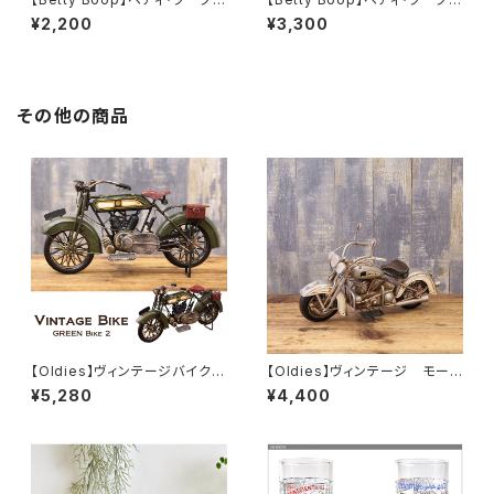
ベースボールキャップ（ブラック
ミニリュック（ブラックピンク/BN
¥2,200
¥3,300
ロゴ/CP-HZ450-BK）
91516C-CT1）
その他の商品
【Oldies】ヴィンテージバイク
【Oldies】ヴィンテージ モータ
（GREEN2/1204E-2971）
ーサイクル（SILVER FOX/201
¥5,280
¥4,400
0D-2734）