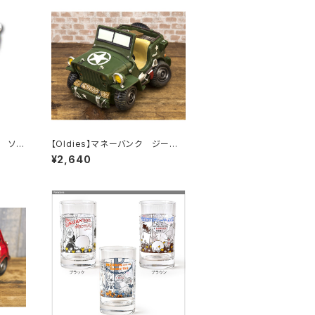
ズ ソフ
【Oldies】マネーバンク ジープ
（GR/GA406G）
¥2,640