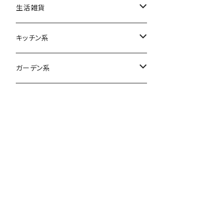
各種バッグ
M&Ms
ポーチ
クッション
生活雑貨
ベベダヤン
財布
ティッシュケース
日用品
キッチン系
マスク
アメリカン雑貨
ファッション小物
ブランケット
エプロン
食器
ガーデン系
タオル
手袋
グラス
その他
フロアマット
ソーラーライト
ネックウォーマー
ポット
玩具・ホビー
帽子
マグカップ
その他
ボウル・お皿
カトラリー