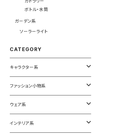
カトラリー
ボトル・水筒
ガーデン系
ソーラーライト
CATEGORY
キャラクター系
Betty Boop
ファッション小物系
ムーミン
バッグ
ウェア系
エコバッグ
スヌーピー
リュック
ボトムス
インテリア系