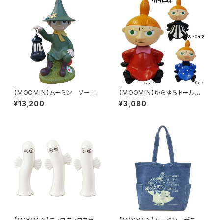
【MOOMIN】ムーミン ソーラ
【MOOMIN】ゆらゆらドール
ーランタン（スナフキン/KC510
リトルミイ
¥13,200
¥3,080
8）
【MOOMIN】ニョロニョロフラワ
【MOOMIN】ムーミン デニムト