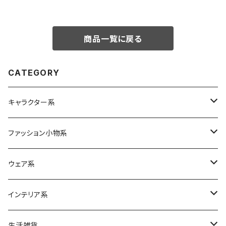
商品一覧に戻る
CATEGORY
キャラクター系
Betty Boop
ファッション小物系
ムーミン
バッグ
ウェア系
エコバッグ
スヌーピー
リュック
ボトムス
インテリア系
各種バッグ
M&Ms
ポーチ
クッション
生活雑貨