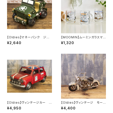
【Oldies】マネーバンク ジー
【MOOMIN】ムーミンガラスマグ
プ（GR/GA406G）
（コミックス）
¥2,640
¥1,320
【Oldies】ヴィンテージカー M
【Oldies】ヴィンテージ モータ
ini CP（RED/1204E-2971）
ーサイクル（SILVER FOX/201
¥4,950
¥4,400
0D-2734）