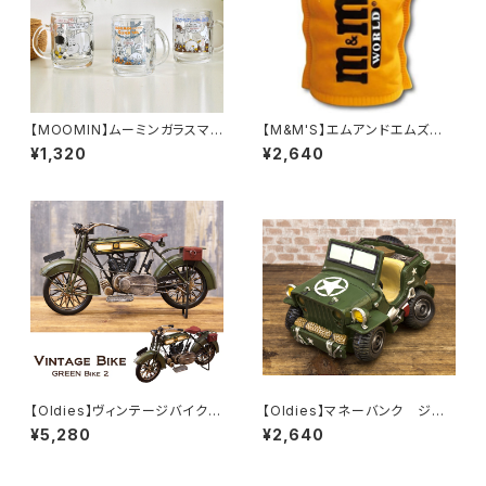
【MOOMIN】ムーミンガラスマグ
【M&M'S】エムアンドエムズ ソ
（コミックス）
フビバンク
¥1,320
¥2,640
【Oldies】ヴィンテージバイク
【Oldies】マネーバンク ジー
（GREEN2/1204E-2971）
プ（GR/GA406G）
¥5,280
¥2,640