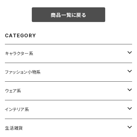
商品一覧に戻る
CATEGORY
キャラクター系
Betty Boop
ファッション小物系
ムーミン
バッグ
ウェア系
エコバッグ
スヌーピー
リュック
ボトムス
インテリア系
各種バッグ
M&Ms
ポーチ
クッション
生活雑貨