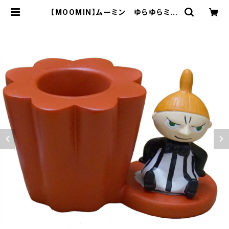
【MOOMIN】ムーミン ゆらゆらミニ
ペンスタンド（ストライプ/KC5124）
| インテリア雑貨moonvalley