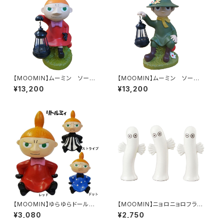
【MOOMIN】ムーミン ソーラ
【MOOMIN】ムーミン ソーラ
ーランタン（リトルミイ/KC511
ーランタン（スナフキン/KC510
¥13,200
¥13,200
0）
8）
【MOOMIN】ゆらゆらドール
【MOOMIN】ニョロニョロフラワ
リトルミイ
ーベース3点セット（KC5085）
¥3,080
¥2,750