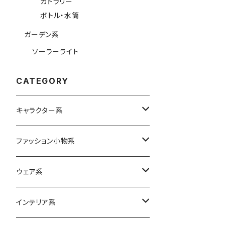
カトラリー
ボトル・水筒
ガーデン系
ソーラーライト
CATEGORY
キャラクター系
Betty Boop
ファッション小物系
ムーミン
バッグ
ウェア系
エコバッグ
スヌーピー
リュック
ボトムス
インテリア系