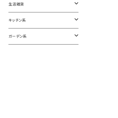
各種バッグ
M&Ms
ポーチ
クッション
生活雑貨
ベベダヤン
財布
ティッシュケース
日用品
キッチン系
マスク
アメリカン雑貨
ファッション小物
ブランケット
エプロン
食器
ガーデン系
タオル
手袋
グラス
その他
フロアマット
ソーラーライト
ネックウォーマー
ポット
玩具・ホビー
帽子
マグカップ
その他
ボウル・お皿
カトラリー