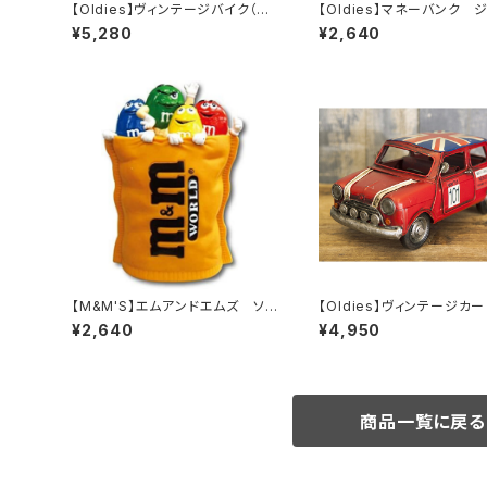
【Oldies】ヴィンテージバイク（GR
【Oldies】マネーバンク 
EEN2/1204E-2971）
（GR/GA406G）
¥5,280
¥2,640
【M&M'S】エムアンドエムズ ソフ
【Oldies】ヴィンテージカー
ビバンク
i CP（RED/1204E-2971）
¥2,640
¥4,950
商品一覧に戻る